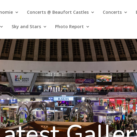
onomie
Concerts @ Beaufort Castles
Concerts
Sky and Stars
Photo Report
Latest Galler