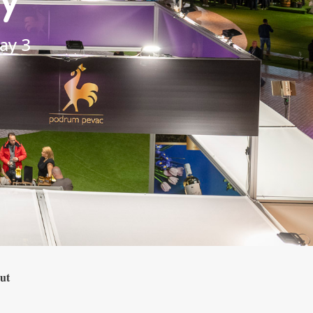
ay 3
aut