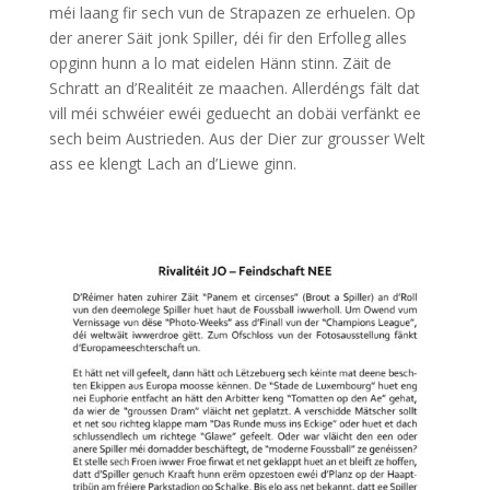
méi laang fir sech vun de Strapazen ze erhuelen. Op
der anerer Säit jonk Spiller, déi fir den Erfolleg alles
opginn hunn a lo mat eidelen Hänn stinn. Zäit de
Schratt an d’Realitéit ze maachen. Allerdéngs fält dat
vill méi schwéier ewéi geduecht an dobäi verfänkt ee
sech beim Austrieden. Aus der Dier zur grousser Welt
ass ee klengt Lach an d’Liewe ginn.