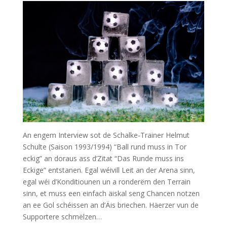
An engem Interview sot de Schalke-Trainer Helmut
Schulte (Saison 1993/1994) “Ball rund muss in Tor
eckig” an doraus ass d’Zitat “Das Runde muss ins
Eckige” entstanen. Egal wéivill Leit an der Arena sinn,
egal wéi d’Konditiounen un a ronderëm den Terrain
sinn, et muss een einfach äiskal seng Chancen notzen
an ee Gol schéissen an d’Äis briechen. Häerzer vun de
Supportere schmëlzen…