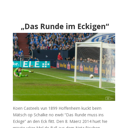
„Das Runde im Eckigen“
Koen Casteels vun 1899 Hoffenheim kuckt beim
Mätsch op Schalke no ewéi “Das Runde muss ins
Eckige” an den Eck flitt. Den 8. Mäerz 2014 huet hie
misste véier Mol de Ball aus dem Netz fëschen.