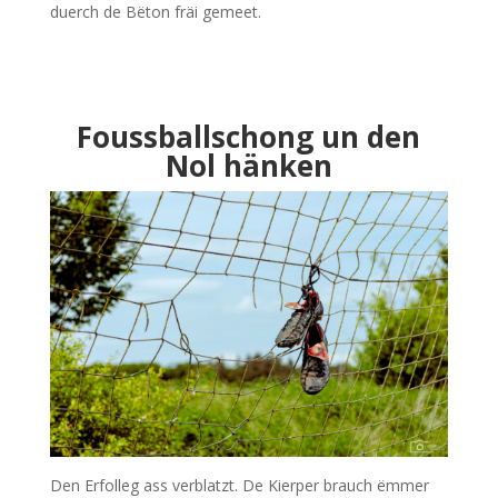
duerch de Bëton fräi gemeet.
Foussballschong un den
Nol hänken
Den Erfolleg ass verblatzt. De Kierper brauch ëmmer