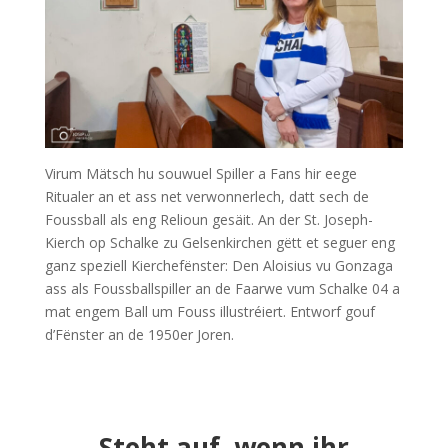
Virum Mätsch hu souwuel Spiller a Fans hir eege
Ritualer an et ass net verwonnerlech, datt sech de
Foussball als eng Relioun gesäit. An der St. Joseph-
Kierch op Schalke zu Gelsenkirchen gëtt et seguer eng
ganz speziell Kierchefënster: Den Aloisius vu Gonzaga
ass als Foussballspiller an de Faarwe vum Schalke 04 a
mat engem Ball um Fouss illustréiert. Entworf gouf
d’Fënster an de 1950er Joren.
Steht auf, wenn ihr