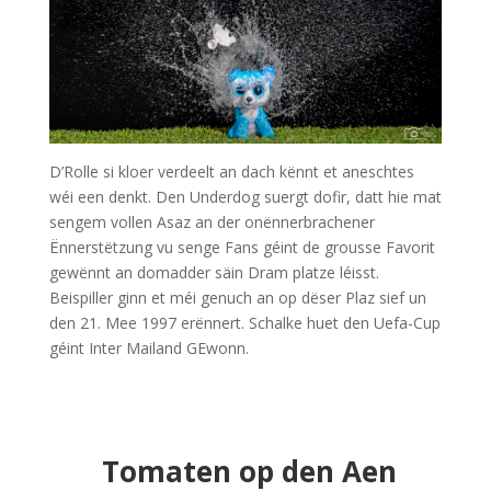
D’Rolle si kloer verdeelt an dach kënnt et aneschtes
wéi een denkt. Den Underdog suergt dofir, datt hie mat
sengem vollen Asaz an der onënnerbrachener
Ënnerstëtzung vu senge Fans géint de grousse Favorit
gewënnt an domadder säin Dram platze léisst.
Beispiller ginn et méi genuch an op dëser Plaz sief un
den 21. Mee 1997 erënnert. Schalke huet den Uefa-Cup
géint Inter Mailand GEwonn.
Tomaten op den Aen