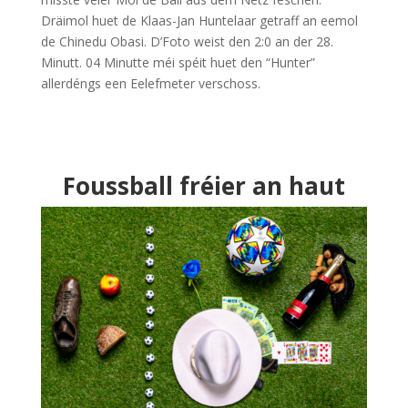
Dräimol huet de Klaas-Jan Huntelaar getraff an eemol
de Chinedu Obasi. D’Foto weist den 2:0 an der 28.
Minutt. 04 Minutte méi spéit huet den “Hunter”
allerdéngs een Eelefmeter verschoss.
Foussball fréier an haut