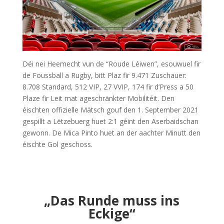
Déi nei Heemecht vun de “Roude Léiwen”, esouwuel fir
de Foussball a Rugby, bitt Plaz fir 9.471 Zuschauer:
8.708 Standard, 512 VIP, 27 VVIP, 174 fir d’Press a 50
Plaze fir Leit mat ageschränkter Mobilitéit. Den
éischten offizielle Mätsch gouf den 1. September 2021
gespillt a Lëtzebuerg huet 2:1 géint den Aserbaidschan
gewonn. De Mica Pinto huet an der aachter Minutt den
éischte Gol geschoss.
„Das Runde muss ins
Eckige“