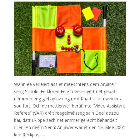
Wann ee verléiert ass et meeschtens dem Arbitter
seng Schold. Ee kloren Eelefmeeter gëtt net gepaff,
nëmmen eng giel aplaz eng rout Kaart a sou weider a
sou fort. Och de mëttlerweil berüümte “Video Assistant
Referee” (VAR) dréit reegelméisseg säin Deel dozou
bäi, datt Ekippe sech net ëmmer gerecht behandelt
fillen. An deem Sënn: An awer war et den 19. Mee 2001
kee Réckpass…