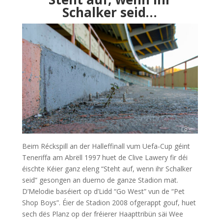
Schalker seid…
Beim Réckspill an der Halleffinall vum Uefa-Cup géint
Teneriffa am Abrëll 1997 huet de Clive Lawery fir déi
éischte Kéier ganz eleng “Steht auf, wenn ihr Schalker
seid” gesongen an duerno de ganze Stadion mat.
D’Melodie baséiert op d’Lidd “Go West” vun de “Pet
Shop Boys”. Éier de Stadion 2008 ofgerappt gouf, huet
sech dës Planz op der fréierer Haapttribün säi Wee