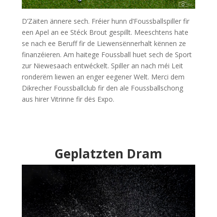
D’Zäiten ännere sech. Fréier hunn d’Foussballspiller fir
een Apel an ee Stéck Brout gespillt. Meeschtens hate
se nach ee Beruff fir de Liewensënnerhalt kënnen ze
finanzéieren. Am haitege Foussball huet sech de Sport
zur Niewesaach entwéckelt. Spiller an nach méi Leit
ronderëm liewen an enger eegener Welt. Merci dem
Dikrecher Foussballclub fir den ale Foussballschong
aus hirer Vitrinne fir dës Expo.
Geplatzten Dram